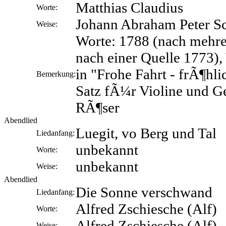
Matthias Claudius
Worte:
Johann Abraham Peter S
Weise:
Worte: 1788 (nach mehre
nach einer Quelle 1773),
in "Frohe Fahrt - frÃ¶hli
Bemerkung:
Satz fÃ¼r Violine und G
RÃ¶ser
Abendlied
Luegit, vo Berg und Tal
Liedanfang:
unbekannt
Worte:
unbekannt
Weise:
Abendlied
Die Sonne verschwand
Liedanfang:
Alfred Zschiesche (Alf)
Worte:
Alfred Zschiesche (Alf)
Weise: