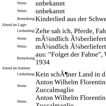
unbekannt
Worte:
unbekannt
Weise:
Kinderlied aus der Schwe
Bemerkung:
Abend im Lager
Zelte sah ich, Pferde, Fa
Liedanfang:
mÃ¼ndlich Ã¼berliefert
Worte:
mÃ¼ndlich Ã¼berliefert
Weise:
aus: "Folget der Fahne",
Bemerkung:
1934
Abend im Sommer
Kein schÃ¶ner Land in di
Liedanfang:
Anton Wilhelm Florentin
Worte:
Zuccalmaglio
Anton Wilhelm Florentin
Weise:
Zuccalmaglio