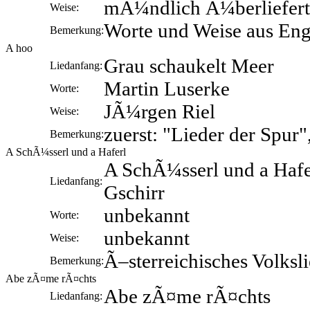
mÃ¼ndlich Ã¼berliefert
Weise:
Worte und Weise aus En
Bemerkung:
A hoo
Grau schaukelt Meer
Liedanfang:
Martin Luserke
Worte:
JÃ¼rgen Riel
Weise:
zuerst: "Lieder der Spur"
Bemerkung:
A SchÃ¼sserl und a Haferl
A SchÃ¼sserl und a Hafer
Liedanfang:
Gschirr
unbekannt
Worte:
unbekannt
Weise:
Ã–sterreichisches Volksl
Bemerkung:
Abe zÃ¤me rÃ¤chts
Abe zÃ¤me rÃ¤chts
Liedanfang: