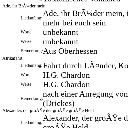
Ade, ihr BrÃ¼der mein
Ade, ihr BrÃ¼der mein, 
Liedanfang:
mehr bei euch sein
unbekannt
Worte:
unbekannt
Weise:
Aus Oberhessen
Bemerkung:
Afrikafahrt
Fahrt durch LÃ¤nder, Ko
Liedanfang:
H.G. Chardon
Worte:
H.G. Chardon
Weise:
nach einer Anregung von
Bemerkung:
(Drickes)
Alexander, der groÃŸe der groÃŸe groÃŸe Held
Alexander, der groÃŸe 
Liedanfang:
groÃŸe Held