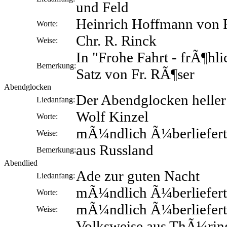
und Feld
Heinrich Hoffmann von F
Worte:
Chr. R. Rinck
Weise:
In "Frohe Fahrt - frÃ¶hli
Bemerkung:
Satz von Fr. RÃ¶ser
Abendglocken
Der Abendglocken heller
Liedanfang:
Wolf Kinzel
Worte:
mÃ¼ndlich Ã¼berliefert
Weise:
aus Russland
Bemerkung:
Abendlied
Ade zur guten Nacht
Liedanfang:
mÃ¼ndlich Ã¼berliefert
Worte:
mÃ¼ndlich Ã¼berliefert
Weise:
Volksweise aus ThÃ¼rin