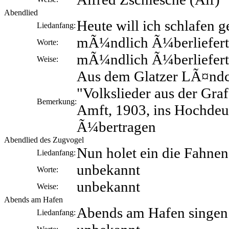
Abendlied
Heute will ich schlafen 
Liedanfang:
mÃ¼ndlich Ã¼berliefert
Worte:
mÃ¼ndlich Ã¼berliefert
Weise:
Aus dem Glatzer LÃ¤nd
"Volkslieder aus der Graf
Bemerkung:
Amft, 1903, ins Hochdeu
Ã¼bertragen
Abendlied des Zugvogel
Nun holet ein die Fahnen
Liedanfang:
unbekannt
Worte:
unbekannt
Weise:
Abends am Hafen
Abends am Hafen singen
Liedanfang: