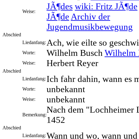
JÃ¶des
wiki: Fritz JÃ¶de
Weise:
JÃ¶de
Archiv der
Jugendmusikbewegung
Abschied
Ach, wie eilte so geschw
Liedanfang:
Wilhelm Busch
Wilhelm 
Worte:
Herbert Reyer
Weise:
Abschied
Ich fahr dahin, wann es
Liedanfang:
unbekannt
Worte:
unbekannt
Weise:
Nach dem "Lochheimer L
Bemerkung:
1452
Abschied
Wann und wo, wann und
Liedanfang: