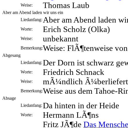
Thomas Laub
Weise:
Aber am Abend laden wir uns ein
Aber am Abend laden wir
Liedanfang:
Erich Scholz (Olka)
Worte:
unbekannt
Weise:
Weise: FlÃ¶tenweise vo
Bemerkung:
Abgesang
Der Dorn ist schwarz ge
Liedanfang:
Friedrich Schnack
Worte:
mÃ¼ndlich Ã¼berliefert
Weise:
Weise aus dem Tahoe-Ri
Bemerkung:
Absage
Da hinten in der Heide
Liedanfang:
Hermann LÃ¶ns
Worte:
Fritz JÃ¶de
Das Menschen