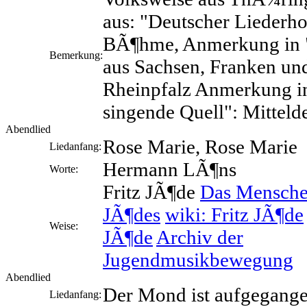
aus: "Deutscher Liederho
BÃ¶hme, Anmerkung in "
Bemerkung:
aus Sachsen, Franken un
Rheinpfalz Anmerkung i
singende Quell": Mitteld
Abendlied
Rose Marie, Rose Marie
Liedanfang:
Hermann LÃ¶ns
Worte:
Fritz JÃ¶de
Das Menschen
JÃ¶des
wiki: Fritz JÃ¶de
Weise:
JÃ¶de
Archiv der
Jugendmusikbewegung
Abendlied
Der Mond ist aufgegang
Liedanfang: