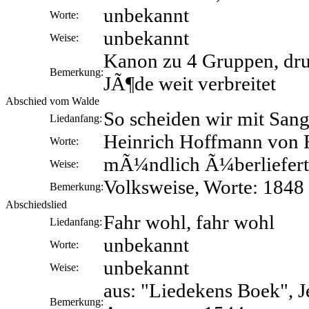
unbekannt
Worte:
unbekannt
Weise:
Kanon zu 4 Gruppen, dru
Bemerkung:
JÃ¶de weit verbreitet
Abschied vom Walde
So scheiden wir mit San
Liedanfang:
Heinrich Hoffmann von F
Worte:
mÃ¼ndlich Ã¼berliefert
Weise:
Volksweise, Worte: 1848
Bemerkung:
Abschiedslied
Fahr wohl, fahr wohl
Liedanfang:
unbekannt
Worte:
unbekannt
Weise:
aus: "Liedekens Boek", J
Bemerkung: