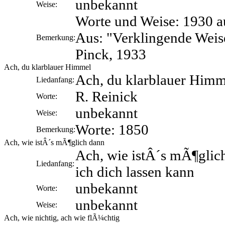
unbekannt
Weise:
Worte und Weise: 1930 a
Aus: "Verklingende Weis
Bemerkung:
Pinck, 1933
Ach, du klarblauer Himmel
Ach, du klarblauer Himm
Liedanfang:
R. Reinick
Worte:
unbekannt
Weise:
Worte: 1850
Bemerkung:
Ach, wie istÂ´s mÃ¶glich dann
Ach, wie istÂ´s mÃ¶glic
Liedanfang:
ich dich lassen kann
unbekannt
Worte:
unbekannt
Weise:
Ach, wie nichtig, ach wie flÃ¼chtig