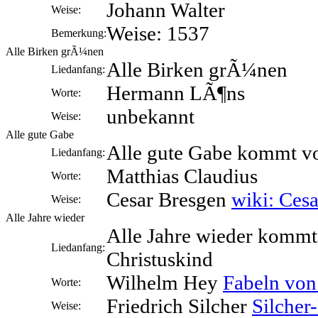
Johann Walter
Weise:
Weise: 1537
Bemerkung:
Alle Birken grÃ¼nen
Alle Birken grÃ¼nen
Liedanfang:
Hermann LÃ¶ns
Worte:
unbekannt
Weise:
Alle gute Gabe
Alle gute Gabe kommt v
Liedanfang:
Matthias Claudius
Worte:
Cesar Bresgen
wiki: Ces
Weise:
Alle Jahre wieder
Alle Jahre wieder kommt
Liedanfang:
Christuskind
Wilhelm Hey
Fabeln vo
Worte:
Friedrich Silcher
Silche
Weise: