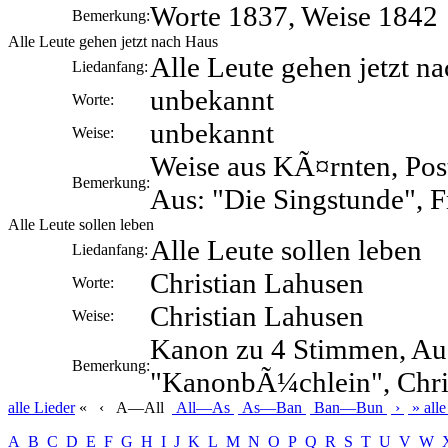
Worte 1837, Weise 1842
Bemerkung:
Alle Leute gehen jetzt nach Haus
Alle Leute gehen jetzt n
Liedanfang:
unbekannt
Worte:
unbekannt
Weise:
Weise aus KÃ¤rnten, Pos
Bemerkung:
Aus: "Die Singstunde", F
Alle Leute sollen leben
Alle Leute sollen leben
Liedanfang:
Christian Lahusen
Worte:
Christian Lahusen
Weise:
Kanon zu 4 Stimmen, Au
Bemerkung:
"KanonbÃ¼chlein", Chri
alle
Lieder
«
‹
A—All
All—As
As—Ban
Ban—Bun
›
»
alle
A
B
C
D
E
F
G
H
I
J
K
L
M
N
O
P
Q
R
S
T
U
V
W