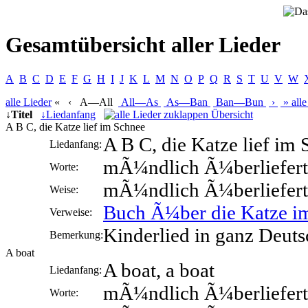
Gesamtübersicht aller Lieder
A
B
C
D
E
F
G
H
I
J
K
L
M
N
O
P
Q
R
S
T
U
V
W
alle
Lieder
«
‹
A—All
All—As
As—Ban
Ban—Bun
›
»
alle
↓
Titel
↓
Liedanfang
Übersicht
A B C, die Katze lief im Schnee
A B C, die Katze lief im
Liedanfang:
mÃ¼ndlich Ã¼berliefert
Worte:
mÃ¼ndlich Ã¼berliefert
Weise:
Buch Ã¼ber die Katze i
Verweise:
Kinderlied in ganz Deut
Bemerkung:
A boat
A boat, a boat
Liedanfang:
mÃ¼ndlich Ã¼berliefert
Worte: