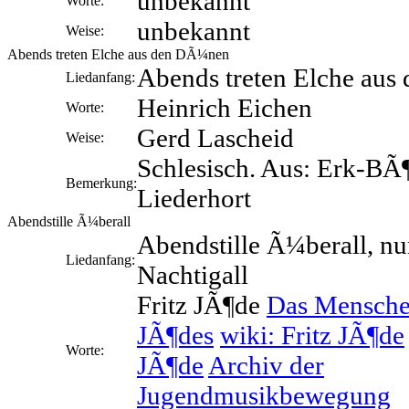
unbekannt
Worte:
unbekannt
Weise:
Abends treten Elche aus den DÃ¼nen
Abends treten Elche au
Liedanfang:
Heinrich Eichen
Worte:
Gerd Lascheid
Weise:
Schlesisch. Aus: Erk-BÃ
Bemerkung:
Liederhort
Abendstille Ã¼berall
Abendstille Ã¼berall, nu
Liedanfang:
Nachtigall
Fritz JÃ¶de
Das Menschen
JÃ¶des
wiki: Fritz JÃ¶de
Worte:
JÃ¶de
Archiv der
Jugendmusikbewegung