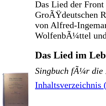
Das Lied der Fron
GroÃŸdeutschen Ru
von Alfred-Ingemar
WolfenbÃ¼ttel und 
Das Lied im Le
Singbuch fÃ¼r die 
Inhaltsverzeichnis 