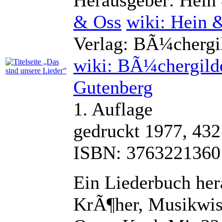
& Oss
wiki: Hein 
Verlag: BÃ¼chergi
wiki: BÃ¼chergild
Gutenberg
1. Auflage
gedruckt 1977, 432
ISBN: 3763221360
Ein Liederbuch he
KrÃ¶her, Musikwis