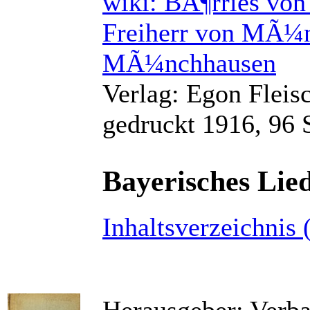
wiki: BÃ¶rries v
Freiherr von MÃ¼
MÃ¼nchhausen
Verlag: Egon Fleis
gedruckt 1916, 96 
Bayerisches Lie
Inhaltsverzeichnis 
Herausgeber: Verb