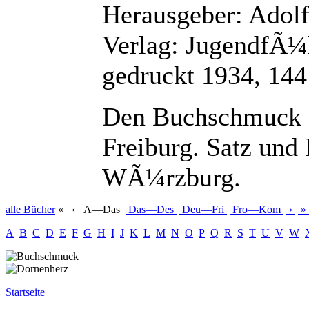
Herausgeber: Adol
Verlag: JugendfÃ
gedruckt 1934, 144
Den Buchschmuck z
Freiburg. Satz und
WÃ¼rzburg.
alle
Bücher
«
‹
A—Das
Das—Des
Deu—Fri
Fro—Kom
›
»
A
B
C
D
E
F
G
H
I
J
K
L
M
N
O
P
Q
R
S
T
U
V
W
Startseite