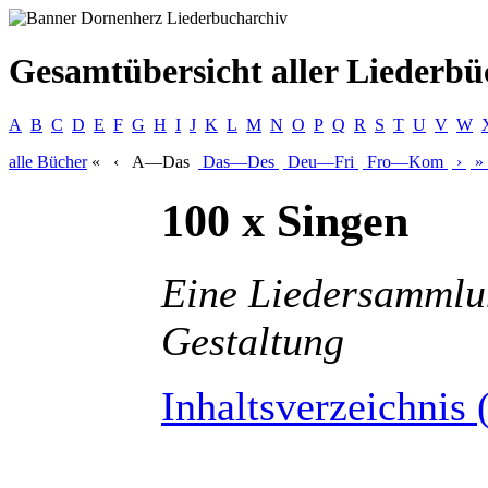
Gesamtübersicht aller Liederbü
A
B
C
D
E
F
G
H
I
J
K
L
M
N
O
P
Q
R
S
T
U
V
W
alle
Bücher
«
‹
A—Das
Das—Des
Deu—Fri
Fro—Kom
›
»
100 x Singen
Eine Liedersammlu
Gestaltung
Inhaltsverzeichnis 