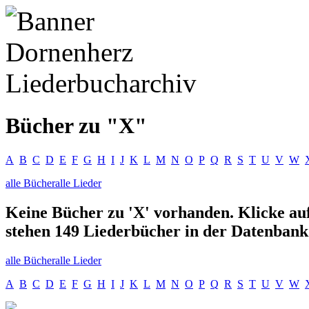
Bücher zu "X"
A
B
C
D
E
F
G
H
I
J
K
L
M
N
O
P
Q
R
S
T
U
V
W
alle
Bücher
alle
Lieder
Keine Bücher zu 'X' vorhanden. Klicke au
stehen 149 Liederbücher in der Datenbank
alle
Bücher
alle
Lieder
A
B
C
D
E
F
G
H
I
J
K
L
M
N
O
P
Q
R
S
T
U
V
W