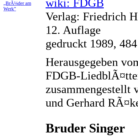
wiki: FDGB
Verlag: Friedrich H
12. Auflage
gedruckt 1989, 484
Herausgegeben vom
FDGB-LiedblÃ¤tte
zusammengestellt v
und Gerhard RÃ¤k
Bruder Singer