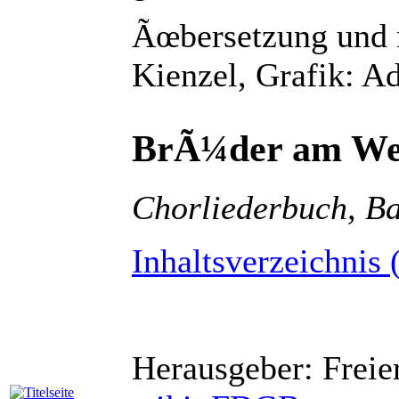
Ãœbersetzung und 
Kienzel, Grafik: A
BrÃ¼der am W
Chorliederbuch, B
Inhaltsverzeichnis 
Herausgeber: Frei