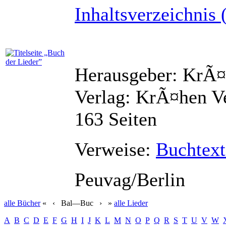
Inhaltsverzeichnis 
Herausgeber: KrÃ¤
Verlag: KrÃ¤hen Ve
163 Seiten
Verweise:
Buchtext
Peuvag/Berlin
alle
Bücher
«
‹
Bal—Buc
›
»
alle
Lieder
A
B
C
D
E
F
G
H
I
J
K
L
M
N
O
P
Q
R
S
T
U
V
W