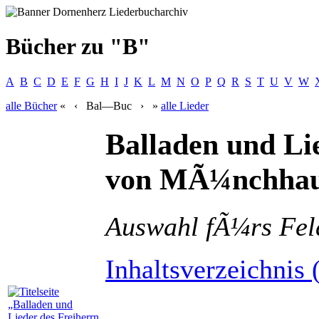
Bücher zu "B"
A
B
C
D
E
F
G
H
I
J
K
L
M
N
O
P
Q
R
S
T
U
V
W
alle
Bücher
«
‹
Bal—Buc
›
»
alle
Lieder
Balladen und Li
von MÃ¼nchhau
Auswahl fÃ¼rs Fel
Inhaltsverzeichnis 