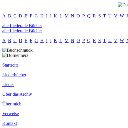
A
B
C
D
E
F
G
H
I
J
K
L
M
N
O
P
Q
R
S
T
U
V
W
alle
Lieder
alle
Bücher
alle
Lieder
alle
Bücher
A
B
C
D
E
F
G
H
I
J
K
L
M
N
O
P
Q
R
S
T
U
V
W
Startseite
Liederbücher
Lieder
Über das Archiv
Über mich
Verweise
Kontakt